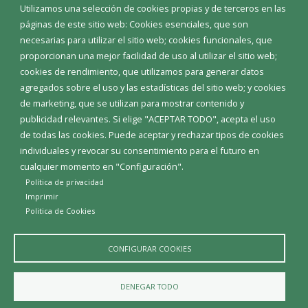
Eventos
Utilizamos una selección de cookies propias y de terceros en las
Corporación Municipal
páginas de este sitio web: Cookies esenciales, que son
Teléfonos de interés
necesarias para utilizar el sitio web; cookies funcionales, que
proporcionan una mejor facilidad de uso al utilizar el sitio web;
INICIAR SESIÓN
cookies de rendimiento, que utilizamos para generar datos
MAPA WEB
agregados sobre el uso y las estadísticas del sitio web; y cookies
de marketing, que se utilizan para mostrar contenido y
publicidad relevantes. Si elige "ACEPTAR TODO", acepta el uso
de todas las cookies. Puede aceptar y rechazar tipos de cookies
individuales y revocar su consentimiento para el futuro en
cualquier momento en "Configuración".
Política de privacidad
Imprimir
Politica de Cookies
CONFIGURAR COOKIES
Aviso Legal
Política de privacidad
Política de Cookies
DENEGAR TODO
Declaración de accesibilidad