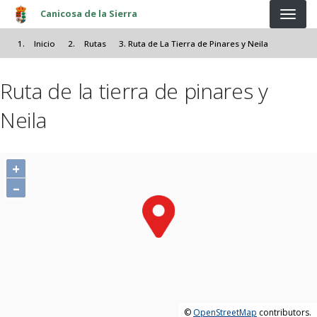
Pasar al contenido principal
Canicosa de la Sierra
Inicio
Rutas
Ruta de La Tierra de Pinares y Neila
Ruta de la tierra de pinares y
Neila
+
–
©
OpenStreetMap
contributors.