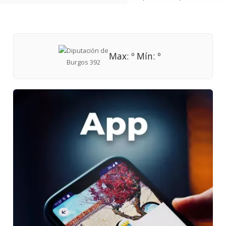
Max: º Mín: º