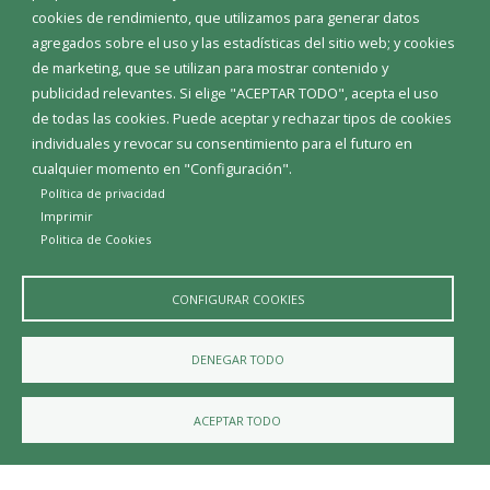
electrónica donde realizar o consultar tus trámites
cookies de rendimiento, que utilizamos para generar datos
(esta función precisa certificado digital instalado en el
agregados sobre el uso y las estadísticas del sitio web; y cookies
móvil). Además, dispones de una aplicación para
de marketing, que se utilizan para mostrar contenido y
comunicar a tu ayuntamiento aquellas incidencias que
publicidad relevantes. Si elige "ACEPTAR TODO", acepta el uso
detectes, hacerlas una foto y enviarlas al instante para
de todas las cookies. Puede aceptar y rechazar tipos de cookies
su corrección. Y lo mejor, cada noticia y evento que tu
individuales y revocar su consentimiento para el futuro en
ayuntamiento publique en su web, llegará a tu móvil
cualquier momento en "Configuración".
como mensaje. ¡Podrás estar al corriente de todo sin
Política de privacidad
tener que visitar la web!
Imprimir
Politica de Cookies
CONFIGURAR COOKIES
DENEGAR TODO
ACEPTAR TODO