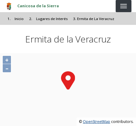
Pasar al contenido principal
Canicosa de la Sierra
Inicio
Lugares de Interés
Ermita de La Veracruz
Ermita de la Veracruz
+
–
©
OpenStreetMap
contributors.